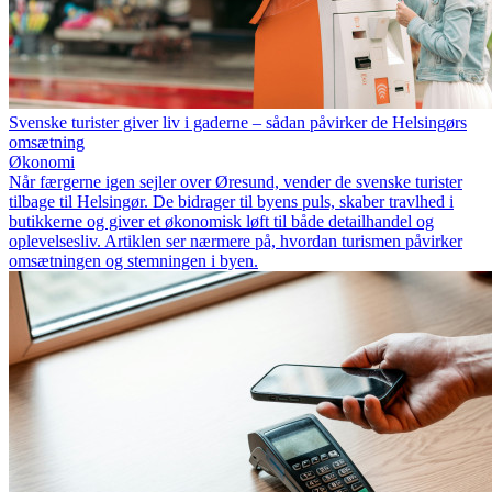
Svenske turister giver liv i gaderne – sådan påvirker de Helsingørs
omsætning
Økonomi
Når færgerne igen sejler over Øresund, vender de svenske turister
tilbage til Helsingør. De bidrager til byens puls, skaber travlhed i
butikkerne og giver et økonomisk løft til både detailhandel og
oplevelsesliv. Artiklen ser nærmere på, hvordan turismen påvirker
omsætningen og stemningen i byen.