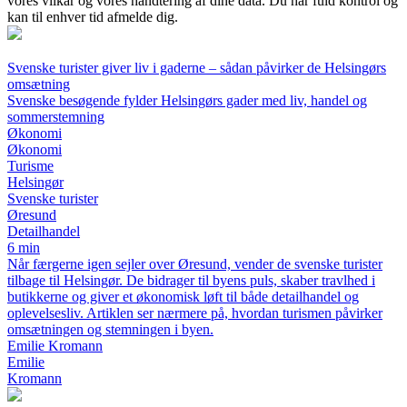
vores vilkår og vores håndtering af dine data. Du har fuld kontrol og
kan til enhver tid afmelde dig.
Svenske turister giver liv i gaderne – sådan påvirker de Helsingørs
omsætning
Svenske besøgende fylder Helsingørs gader med liv, handel og
sommerstemning
Økonomi
Økonomi
Turisme
Helsingør
Svenske turister
Øresund
Detailhandel
6 min
Når færgerne igen sejler over Øresund, vender de svenske turister
tilbage til Helsingør. De bidrager til byens puls, skaber travlhed i
butikkerne og giver et økonomisk løft til både detailhandel og
oplevelsesliv. Artiklen ser nærmere på, hvordan turismen påvirker
omsætningen og stemningen i byen.
Emilie Kromann
Emilie
Kromann