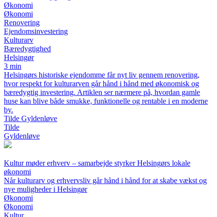
Økonomi
Økonomi
Renovering
Ejendomsinvestering
Kulturarv
Bæredygtighed
Helsingør
3 min
Helsingørs historiske ejendomme får nyt liv gennem renovering,
hvor respekt for kulturarven går hånd i hånd med økonomisk og
bæredygtig investering. Artiklen ser nærmere på, hvordan gamle
huse kan blive både smukke, funktionelle og rentable i en moderne
by.
Tilde Gyldenløve
Tilde
Gyldenløve
Kultur møder erhverv – samarbejde styrker Helsingørs lokale
økonomi
Når kulturarv og erhvervsliv går hånd i hånd for at skabe vækst og
nye muligheder i Helsingør
Økonomi
Økonomi
Kultur