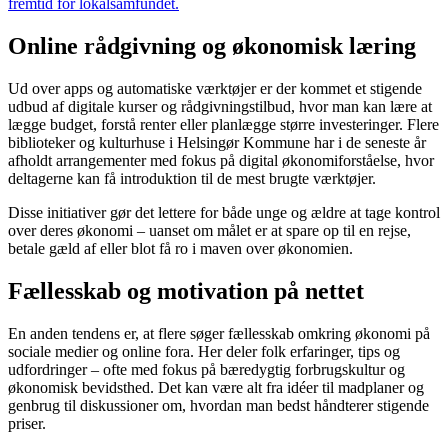
fremtid for lokalsamfundet.
Online rådgivning og økonomisk læring
Ud over apps og automatiske værktøjer er der kommet et stigende
udbud af digitale kurser og rådgivningstilbud, hvor man kan lære at
lægge budget, forstå renter eller planlægge større investeringer. Flere
biblioteker og kulturhuse i Helsingør Kommune har i de seneste år
afholdt arrangementer med fokus på digital økonomiforståelse, hvor
deltagerne kan få introduktion til de mest brugte værktøjer.
Disse initiativer gør det lettere for både unge og ældre at tage kontrol
over deres økonomi – uanset om målet er at spare op til en rejse,
betale gæld af eller blot få ro i maven over økonomien.
Fællesskab og motivation på nettet
En anden tendens er, at flere søger fællesskab omkring økonomi på
sociale medier og online fora. Her deler folk erfaringer, tips og
udfordringer – ofte med fokus på bæredygtig forbrugskultur og
økonomisk bevidsthed. Det kan være alt fra idéer til madplaner og
genbrug til diskussioner om, hvordan man bedst håndterer stigende
priser.