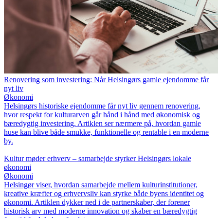
Renovering som investering: Når Helsingørs gamle ejendomme får
nyt liv
Økonomi
Helsingørs historiske ejendomme får nyt liv gennem renovering,
hvor respekt for kulturarven går hånd i hånd med økonomisk og
bæredygtig investering. Artiklen ser nærmere på, hvordan gamle
huse kan blive både smukke, funktionelle og rentable i en moderne
by.
Kultur møder erhverv – samarbejde styrker Helsingørs lokale
økonomi
Økonomi
Helsingør viser, hvordan samarbejde mellem kulturinstitutioner,
kreative kræfter og erhvervsliv kan styrke både byens identitet og
økonomi. Artiklen dykker ned i de partnerskaber, der forener
historisk arv med moderne innovation og skaber en bæredygtig