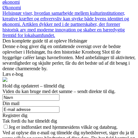
økonomi
Økonomi
Helsingør viser, hvordan samarbejde mellem kulturinstitutioner,
kreative kræfter og erhvervsliv kan styrke både byens identitet og
økonomi. Artiklen dykker ned i de partnerskaber, der forener
historisk arv med moderne innovation og skaber en bæredygtig
fremtid for lokalsamfundet.
Den komplette guide til at opleve Helsingør
Denne e-bog giver dig en omfattende oversigt over de bedste
oplevelser i Helsingør, fra den historiske Kronborg Slot til de
hyggelige caféer langs havnefronten. Med anbefalinger til aktiviteter,
seværdigheder og skjulte perler, får du det bedste ud af dit besøg i
denne charmerende by.
Læs e-bog
Hold dig opdateret – tilmeld dig
Viden du kan bruge med det samme – sendt direkte til dig.
Din mail
Registrer dig
Tak fordi du har tilmeldt dig
Jeg er indforstået med hjemmesidens vilkår og databrug.
Ved at oplyse din e-mail og tilmelde dig nyhedsbrevet, siger du ja til