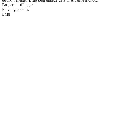
udvikl tjenester. Brug begrænsede data til at vælge indhold
Brugerindstillinger
Fravælg cookies
Enig