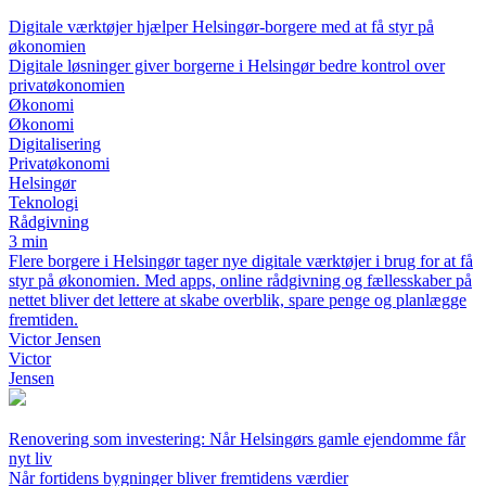
Digitale værktøjer hjælper Helsingør-borgere med at få styr på
økonomien
Digitale løsninger giver borgerne i Helsingør bedre kontrol over
privatøkonomien
Økonomi
Økonomi
Digitalisering
Privatøkonomi
Helsingør
Teknologi
Rådgivning
3 min
Flere borgere i Helsingør tager nye digitale værktøjer i brug for at få
styr på økonomien. Med apps, online rådgivning og fællesskaber på
nettet bliver det lettere at skabe overblik, spare penge og planlægge
fremtiden.
Victor Jensen
Victor
Jensen
Renovering som investering: Når Helsingørs gamle ejendomme får
nyt liv
Når fortidens bygninger bliver fremtidens værdier