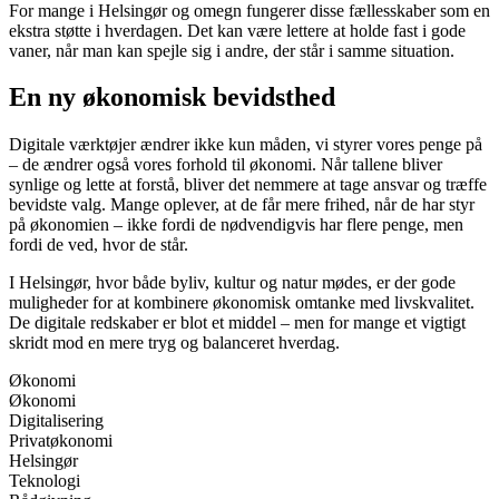
For mange i Helsingør og omegn fungerer disse fællesskaber som en
ekstra støtte i hverdagen. Det kan være lettere at holde fast i gode
vaner, når man kan spejle sig i andre, der står i samme situation.
En ny økonomisk bevidsthed
Digitale værktøjer ændrer ikke kun måden, vi styrer vores penge på
– de ændrer også vores forhold til økonomi. Når tallene bliver
synlige og lette at forstå, bliver det nemmere at tage ansvar og træffe
bevidste valg. Mange oplever, at de får mere frihed, når de har styr
på økonomien – ikke fordi de nødvendigvis har flere penge, men
fordi de ved, hvor de står.
I Helsingør, hvor både byliv, kultur og natur mødes, er der gode
muligheder for at kombinere økonomisk omtanke med livskvalitet.
De digitale redskaber er blot et middel – men for mange et vigtigt
skridt mod en mere tryg og balanceret hverdag.
Økonomi
Økonomi
Digitalisering
Privatøkonomi
Helsingør
Teknologi