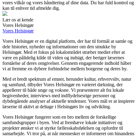
vores vilkår og vores håndtering af dine data. Du har fuld kontrol og
kan til enhver tid afmelde dig.
Lær os at kende
Vores Helsingør
Vores Helsingør
Vores Helsingør er en digital platform, der har til formål at samle og
dele historier, nyheder og informationer om den smukke by
Helsingør. Med et fokus på lokalområdet stræber mediet efter at
være en pålidelig kilde til viden og indsigt, der beriger læsernes
forståelse af deres omgivelser. Gennem engagerende indhold håber
vi at fremme en dybere forbindelse mellem borgerne og deres by.
Med et bredt spektrum af emner, herunder kultur, erhvervsliv, natur
og samfund, tilbyder Vores Helsingør en varieret dækning, der
appellerer til både unge og voksne. Vi præsenterer alt fra lokale
begivenheder, interviews med indflydelsesrige personer og
dybdegående analyser af aktuelle tendenser. Vores mål er at inspirere
læserne til aktivt at deltage i Helsingørs liv og udvikling.
Vores Helsingør fungerer som en bro mellem de forskellige
samfundsgrupper i byen. Ved at fremhæve lokale initiativer og
projekter ønsker vi at styrke fællesskabsfølelsen og opfordre til
samarbejde. Vi tror på, at når mennesker er informeret om hinandens