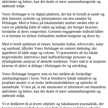
aktiviteter og behov, kan det skabe et mere sammenhængende og
støttende miljø.
Vores Helsingør er en digital platform, der har til formål at samle og
dele historier, nyheder og informationer om den smukke by
Helsingør. Med et fokus på lokalområdet stræber mediet efter at
være en pålidelig kilde til viden og indsigt, der beriger læsernes
forståelse af deres omgivelser. Gennem engagerende indhold håber
vi at fremme en dybere forbindelse mellem borgerne og deres by.
Med et bredt spektrum af emner, herunder kultur, erhvervsliv, natur
og samfund, tilbyder Vores Helsingør en varieret dækning, der
appellerer til både unge og voksne. Vi præsenterer alt fra lokale
begivenheder, interviews med indflydelsesrige personer og
dybdegående analyser af aktuelle tendenser. Vores mål er at inspirere
læserne til aktivt at deltage i Helsingørs liv og udvikling.
Vores Helsingør fungerer som en bro mellem de forskellige
samfundsgrupper i byen. Ved at fremhæve lokale initiativer og
projekter ønsker vi at styrke fællesskabsfølelsen og opfordre til
samarbejde. Vi tror på, at når mennesker er informeret om hinandens
aktiviteter og behov, kan det skabe et mere sammenhængende og
støttende miljø.
Vi er dedikeret til at levere objektiv og faktabaseret journalistik, der