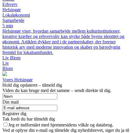
Erhverv
Helsingør
Lokaløkonomi
Samarbejde
5 min
Helsingør viser, hvordan samarbejde mellem kulturinstitutioner,
kreative kræfter og erhvervsliv kan styrke både byens identitet og
økonomi. Artiklen dykker ned i de partnerskaber, der forener
historisk arv med moderne innovation og skaber en bæredygtig
fremtid for lokalsamfundet.
Liv Blom
Liv
Blom
Vores Helsingør
Hold dig opdateret – tilmeld dig
Viden du kan bruge med det samme – sendt direkte til dig.
Din mail
Registrer dig
Tak fordi du har tilmeldt dig
Jeg er indforstået med hjemmesidens vilkår og databrug.
Ved at oplyse din e-mail og tilmelde dig nyhedsbrevet, siger du ja til