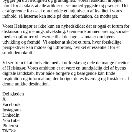
bygger på troværdighed og grundighed. Vores redaktion arbejder
hårdt for at sikre, at alle artikler er velunderbyggede og præcise. Det
er afgørende for os at opretholde et højt niveau af kvalitet i vores
indhold, så læserne kan stole på den information, de modtager.
Vores Helsingør er ikke kun en nyhedskilde; det er også et forum for
diskussion og meningsudveksling. Gennem kommentarer og sociale
medier opfordrer vi læserne til at deltage i samtaler om byens
udvikling og fremtid. Vi ønsker at skabe et rum, hvor forskellige
perspektiver kan mødes og udfordres, hvilket er essentielt for et
sundt demokrati.
Vi ser frem til at fortsætte med at udforske og dele de mange facetter
af Helsingør. Vores ambition er at være en uundgåelig del af byens
digitale landskab, hvor både borgere og besøgende kan finde
inspiration og information, der beriger deres hverdag og forståelse af
denne unikke destination.
Del glæden
X
Facebook
Instagram
LinkedIn
YouTube
Pinterest
TikTok