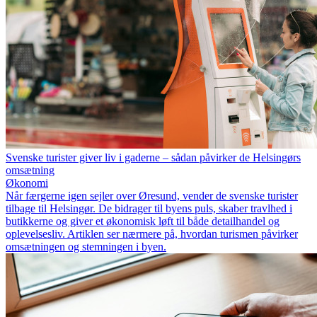
Svenske turister giver liv i gaderne – sådan påvirker de Helsingørs
omsætning
Økonomi
Når færgerne igen sejler over Øresund, vender de svenske turister
tilbage til Helsingør. De bidrager til byens puls, skaber travlhed i
butikkerne og giver et økonomisk løft til både detailhandel og
oplevelsesliv. Artiklen ser nærmere på, hvordan turismen påvirker
omsætningen og stemningen i byen.